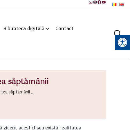
Mail
Instagram
Facebook
YouTube
Biblioteca digitală
Contact
Instrumente pentru accesibilitate
ea săptămânii
tea săptămânii ...
ă zicem, acest clişeu există realitatea