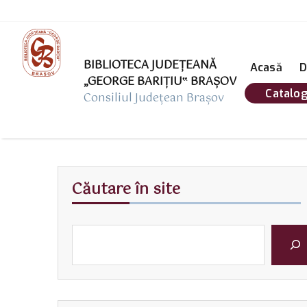
BIBLIOTECA JUDEȚEANĂ
Acasă
D
„GEORGE BARIŢIU‟ BRAŞOV
Catalog
Consiliul Județean Brașov
Căutare în site