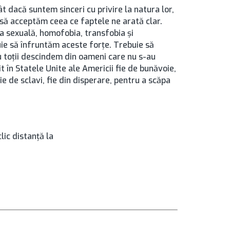
 dacă suntem sinceri cu privire la natura lor,
să acceptăm ceea ce faptele ne arată clar.
a sexuală, homofobia, transfobia și
uie să înfruntăm aceste forțe. Trebuie să
u toții descindem din oameni care nu s-au
t în Statele Unite ale Americii fie de bunăvoie,
bie de sclavi, fie din disperare, pentru a scăpa
lic distanţă la