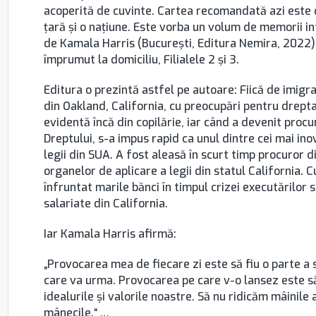
acoperită de cuvinte. Cartea recomandată azi este d
ţară şi o naţiune. Este vorba un volum de memorii in
de Kamala Harris (Bucureşti, Editura Nemira, 2022), 
împrumut la domiciliu, Filialele 2 şi 3.
Editura o prezintă astfel pe autoare: Fiică de imigr
din Oakland, California, cu preocupări pentru drepta
evidentă încă din copilărie, iar când a devenit proc
Dreptului, s-a impus rapid ca unul dintre cei mai inov
legii din SUA. A fost aleasă în scurt timp procuror d
organelor de aplicare a legii din statul California. 
înfruntat marile bănci în timpul crizei executărilor s
salariate din California.
Iar Kamala Harris afirmă:
„Provocarea mea de fiecare zi este să fiu o parte a so
care va urma. Provocarea pe care v-o lansez este să
idealurile și valorile noastre. Să nu ridicăm mâinil
mânecile.“ …