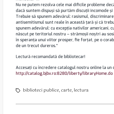
Nu ne putem rezolva cele mai dificile probleme decât
dacă suntem dispuși să purtăm discuții incomode și 
Trebuie să spunem adevărul: rasismul, discriminare
antisemitismul sunt reale în această țară și că treb
spunem adevărul: cu excepția nativilor americani, c
născut pe teritoriul nostru – strămoșii noștri au sosi
în speranța unui viitor prosper, fie forțat, pe o cora
de un trecut dureros.“
Lectură recomandată de bibliotecar!
Accesaţi cu încredere catalogul nostru online la un c
http://catalog.bjbv.ro:8280/liberty/libraryHome.do
biblioteci publice
,
carte
,
lectura
Etichete