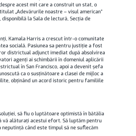
espre acest mit care a construit un stat, o
titulat „Adevărurile noastre – visul american”
disponibilă la Sala de lectură, Secţia de
anți, Kamala Harris a crescut într-o comunitate
tea socială. Pasiunea sa pentru justiție a fost
uror districtual adjunct imediat după absolvirea
atori agenți ai schimbării în domeniul aplicării
istrictual în San Francisco, apoi a devenit șefa
Cunoscută ca o susținătoare a clasei de mijloc a
ilite, obținând un acord istoric pentru familiile
luției, să fiu o luptătoare optimistă în bătălia
 vă alăturați acestui efort. Să luptăm pentru
e a neputință când este timpul să ne suflecăm