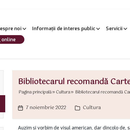
espre noi
Informații de interes public
Servicii
 online
Bibliotecarul recomandă Cart
Pagina principală
Cultura
Bibliotecarul recomandă Car
7 noiembrie 2022
Cultura
Dată
Categorii
articol
Auzim şi vorbim de visul american, dar dincolo de, s