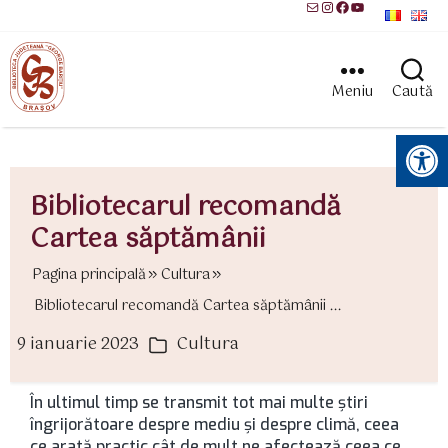
Mail
Instagram
Facebook
YouTube
Meniu
Caută
Instrumente pentru accesibilitate
Bibliotecarul recomandă
Cartea săptămânii
Pagina principală
Cultura
Bibliotecarul recomandă Cartea săptămânii ...
9 ianuarie 2023
Cultura
ată
Categorii
rticol
În ultimul timp se transmit tot mai multe ştiri
îngrijorătoare despre mediu şi despre climă, ceea
ce arată practic cât de mult ne afectează ceea ce