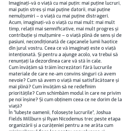
Imaginați-vă o viață cu mai puțin: mai puține lucruri,
mai puțin stres și mai puţine datorii, mai puține
nemulțumiri – o viață cu mai puține distrageri.
Acum, imaginați-vă o viață cu mai mult: mai mult
timp, relații mai semnificative, mai mult progres și
contribuție și mulțumire – o viață plină de sens și de
pasiuni, necondiționată de capcanele lumii haotice
din jurul vostru. Ceea ce vă imaginați este o viață
intenționată. Și pentru a ajunge acolo, va trebui să
renunțați la dezordinea care vă stă în cale.
Cum învățăm să trăim încrezători fără lucrurile
materiale de care ne-am convins singuri că avem
nevoie? Cum să avem o viață mai satisfăcătoare și
mai plină? Cum învățăm să ne redefinim
prioritățile? Cum schimbăm modul în care ne privim
pe noi înșine? Și cum obținem ceea ce ne dorim de la
viață?
În ”Iubește oamenii, folosește lucrurile”, Joshua
Fields Millburn și Ryan Nicodemus trec peste etapa
organizării și a curățeniei pentru a ne arăta cum