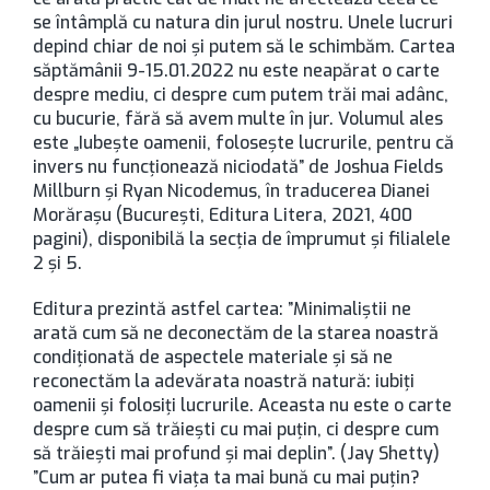
se întâmplă cu natura din jurul nostru. Unele lucruri
depind chiar de noi şi putem să le schimbăm. Cartea
săptămânii 9-15.01.2022 nu este neapărat o carte
despre mediu, ci despre cum putem trăi mai adânc,
cu bucurie, fără să avem multe în jur. Volumul ales
este „Iubeşte oamenii, foloseşte lucrurile, pentru că
invers nu funcţionează niciodată” de Joshua Fields
Millburn şi Ryan Nicodemus, în traducerea Dianei
Morăraşu (Bucureşti, Editura Litera, 2021, 400
pagini), disponibilă la secţia de împrumut şi filialele
2 şi 5.
Editura prezintă astfel cartea: ”Minimaliștii ne
arată cum să ne deconectăm de la starea noastră
condiționată de aspectele materiale și să ne
reconectăm la adevărata noastră natură: iubiți
oamenii și folosiți lucrurile. Aceasta nu este o carte
despre cum să trăiești cu mai puțin, ci despre cum
să trăiești mai profund și mai deplin”. (Jay Shetty)
”Cum ar putea fi viața ta mai bună cu mai puțin?