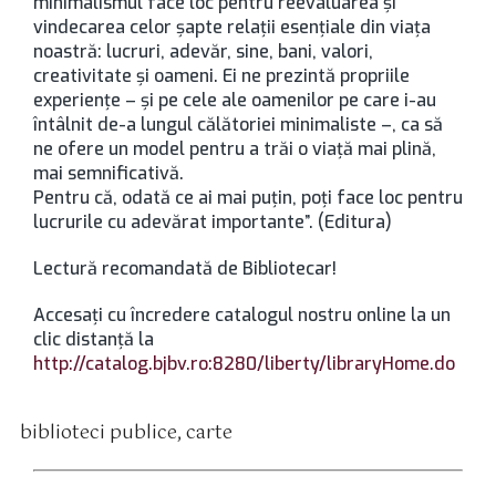
minimalismul face loc pentru reevaluarea și
vindecarea celor șapte relații esențiale din viața
noastră: lucruri, adevăr, sine, bani, valori,
creativitate și oameni. Ei ne prezintă propriile
experiențe – și pe cele ale oamenilor pe care i-au
întâlnit de-a lungul călătoriei minimaliste –, ca să
ne ofere un model pentru a trăi o viață mai plină,
mai semnificativă.
Pentru că, odată ce ai mai puțin, poți face loc pentru
lucrurile cu adevărat importante”. (Editura)
Lectură recomandată de Bibliotecar!
Accesaţi cu încredere catalogul nostru online la un
clic distanţă la
http://catalog.bjbv.ro:8280/liberty/libraryHome.do
biblioteci publice
,
carte
tichete