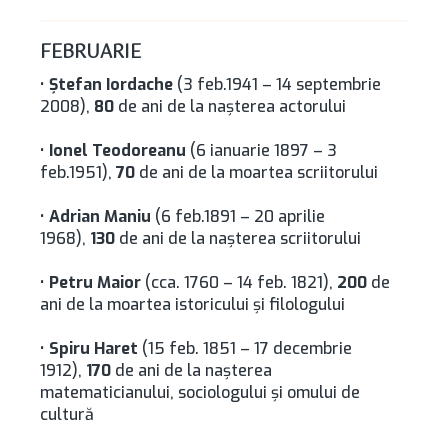
FEBRUARIE
•
Ştefan Iordache
(3 feb.1941 – 14 septembrie
2008),
80
de ani de la naşterea actorului
•
Ionel Teodoreanu
(6 ianuarie 1897 – 3
feb.1951),
70
de ani de la moartea scriitorului
•
Adrian Maniu
(6 feb.1891 – 20 aprilie
1968),
130
de ani de la naşterea scriitorului
•
Petru Maior
(cca. 1760 – 14 feb. 1821),
200
de
ani de la moartea istoricului şi filologului
•
Spiru Haret
(15 feb. 1851 – 17 decembrie
1912),
170
de ani de la naşterea
matematicianului, sociologului şi omului de
cultură