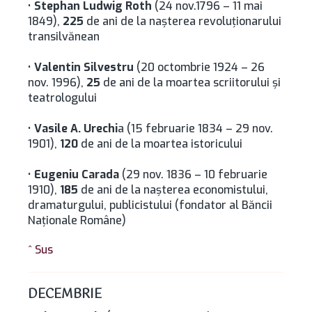
•
Stephan Ludwig Roth
(24 nov.1796 – 11 mai
1849),
225
de ani de la naşterea revoluţionarului
transilvănean
•
Valentin Silvestru
(20 octombrie 1924 – 26
nov. 1996),
25
de ani de la moartea scriitorului şi
teatrologului
•
Vasile A. Urechi
a (15 februarie 1834 – 29 nov.
1901),
120
de ani de la moartea istoricului
•
Eugeniu Carada
(29 nov. 1836 – 10 februarie
1910),
185
de ani de la naşterea economistului,
dramaturgului, publicistului (fondator al Băncii
Naţionale Române)
^ Sus
DECEMBRIE