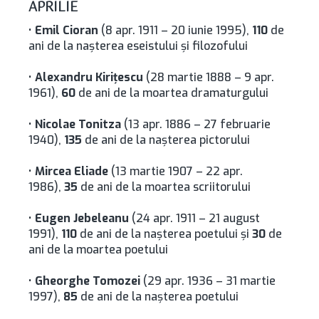
APRILIE
•
Emil Cioran
(8 apr. 1911 – 20 iunie 1995),
110
de
ani de la naşterea eseistului şi filozofului
•
Alexandru Kiriţescu
(28 martie 1888 – 9 apr.
1961),
60
de ani de la moartea dramaturgului
•
Nicolae Tonitza
(13 apr. 1886 – 27 februarie
1940),
135
de ani de la naşterea pictorului
•
Mircea Eliade
(13 martie 1907 – 22 apr.
1986),
35
de ani de la moartea scriitorului
•
Eugen Jebeleanu
(24 apr. 1911 – 21 august
1991),
110
de ani de la naşterea poetului și
30
de
ani de la moartea poetului
•
Gheorghe Tomozei
(29 apr. 1936 – 31 martie
1997),
85
de ani de la naşterea poetului