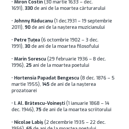
•
Miron Costin
(30 martie 1633 – dec.
1691),
330
de ani de la moartea cărturarului
•
Johnny Răducanu
(1 dec.1931 – 19 septembrie
2011),
90
de ani de la naşterea muzicianului
•
Petre Ţuţea
(6 octombrie 1902 – 3 dec.
1991),
30
de ani de la moartea filosofului
•
Marin Sorescu
(29 februarie 1936 – 8 dec.
1996),
25
ani de la moartea poetului
•
Hortensia Papadat Bengescu
(8 dec. 1876 – 5
martie 1955),
145
de ani de la naşterea
prozatoarei
•
I. Al. Brătescu-Voineşti
(1 ianuarie 1868 – 14
dec. 1946),
75
de ani de la moartea scriitorului
•
Nicolae Labiş
(2 decembrie 1935 – 22 dec.
1956),
65
de ani de la moartea poetului