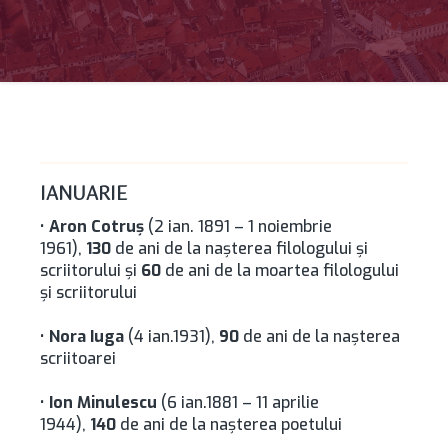
IANUARIE
•
Aron Cotruş
(2 ian. 1891 – 1 noiembrie
1961),
130
de ani de la naşterea filologului şi
scriitorului și
60
de ani de la moartea filologului
și scriitorului
•
Nora Iuga
(4 ian.1931),
90
de ani de la naşterea
scriitoarei
•
Ion Minulescu
(6 ian.1881 – 11 aprilie
1944),
140
de ani de la naşterea poetului