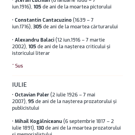
•
Ştefan Luchian
(6 ianuarie 1868 – 7
iun.1916),
105
de ani de la moartea pictorului
•
Constantin Cantacuzino
(1639 – 7
iun.1716),
305
de ani de la moartea cărturarului
•
Alexandru Balaci
(12 iun.1916 – 7 martie
2002),
105
de ani de la naşterea criticului şi
istoricului literar
^ Sus
IULIE
•
Octavian Paler
(2 iulie 1926 – 7 mai
2007),
95
de ani de la naşterea prozatorului şi
publicistului
•
Mihail Kogălniceanu
(6 septembrie 1817 – 2
iulie 1891),
130
de ani de la moartea prozatorului
şi memorialistului