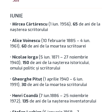
^ Sus
IUNIE
•
Mircea Cărtărescu
(1 iun. 1956),
65
de ani de la
naşterea scriitorului
•
Alice Voinescu
(10 februarie 1885 – 4 iun.
1961),
60
de ani de la moartea scriitoarei
•
Nicolae Iorga
(5 iun. 1871 – 27 noiembrie
1940),
150
de ani de la naşterea istoricului,
omului politic şi scriitorului
•
Gheorghe Pituţ
(1 aprilie 1940 – 6 iun.
1991),
30
de ani de la moartea scriitorului
•
Henri Coandă
(7 iun.1886 – 25 noiembrie
1972),
135
de ani de la naşterea inventatorului