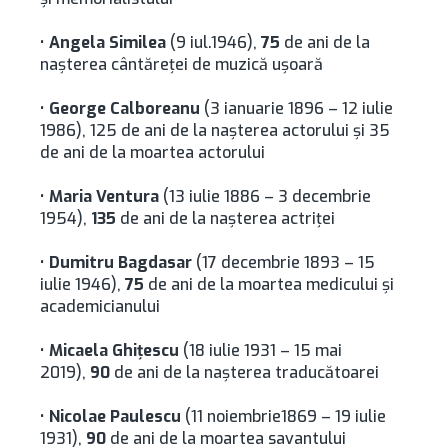
•
Angela Similea
(9 iul.1946),
75
de ani de la
naşterea cântăreţei de muzică uşoară
•
George Calboreanu
(3 ianuarie 1896 – 12 iulie
1986), 125 de ani de la nașterea actorului și 35
de ani de la moartea actorului
•
Maria Ventura
(13 iulie 1886 – 3 decembrie
1954),
135
de ani de la naşterea actriţei
•
Dumitru Bagdasar
(17 decembrie 1893 – 15
iulie 1946),
75
de ani de la moartea medicului şi
academicianului
•
Micaela Ghiţescu
(18 iulie 1931 – 15 mai
2019),
90
de ani de la naşterea traducătoarei
•
Nicolae Paulescu
(11 noiembrie1869 – 19 iulie
1931),
90
de ani de la moartea savantului