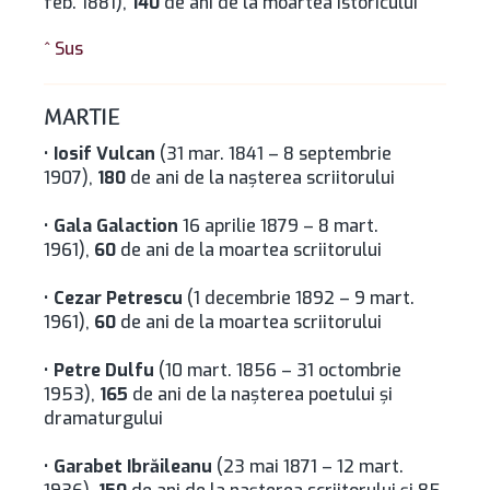
feb. 1881),
140
de ani de la moartea istoricului
^ Sus
MARTIE
•
Iosif Vulcan
(31 mar. 1841 – 8 septembrie
1907),
180
de ani de la naşterea scriitorului
•
Gala Galaction
16 aprilie 1879 – 8 mart.
1961),
60
de ani de la moartea scriitorului
•
Cezar Petrescu
(1 decembrie 1892 – 9 mart.
1961),
60
de ani de la moartea scriitorului
•
Petre Dulfu
(10 mart. 1856 – 31 octombrie
1953),
165
de ani de la naşterea poetului şi
dramaturgului
•
Garabet Ibrăileanu
(23 mai 1871 – 12 mart.