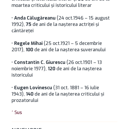
moartea criticului și istoricului literar
•
Anda Călugăreanu
(24 oct.1946 – 15 august
1992),
75
de ani de la naşterea actriţei şi
cântăreţei
•
Regele Mihai
(25 oct.1921 – 5 decembrie
2017),
100
de ani de la naşterea suveranului
•
Constantin C. Giurescu
(26 oct.1901 – 13
noiembrie 1977),
120
de ani de la naşterea
istoricului
•
Eugen Lovinescu
(31 oct. 1881 – 16 iulie
1943),
140
de ani de la naşterea criticului şi
prozatorului
^ Sus