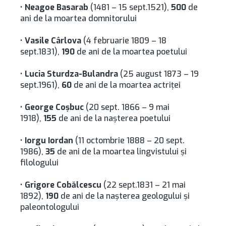
•
Neagoe Basarab
(1481 – 15 sept.1521),
500
de
ani de la moartea domnitorului
•
Vasile Cârlova
(4 februarie 1809 – 18
sept.1831),
190
de ani de la moartea poetului
•
Lucia Sturdza-Bulandra
(25 august 1873 – 19
sept.1961),
60
de ani de la moartea actriţei
•
George Coşbuc
(20 sept. 1866 – 9 mai
1918),
155
de ani de la naşterea poetului
•
Iorgu Iordan
(11 octombrie 1888 – 20 sept.
1986),
35
de ani de la moartea lingvistului şi
filologului
•
Grigore Cobălcescu
(22 sept.1831 – 21 mai
1892),
190
de ani de la naşterea geologului şi
paleontologului