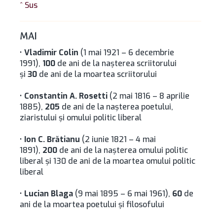
^ Sus
MAI
•
Vladimir Colin
(1 mai 1921 – 6 decembrie
1991),
100
de ani de la naşterea scriitorului
și
30
de ani de la moartea scriitorului
•
Constantin A. Rosetti
(2 mai 1816 – 8 aprilie
1885),
205
de ani de la naşterea poetului,
ziaristului şi omului politic liberal
•
Ion C. Brătianu
(2 iunie 1821 – 4 mai
1891),
200
de ani de la nașterea omului politic
liberal și 130 de ani de la moartea omului politic
liberal
•
Lucian Blaga
(9 mai 1895 – 6 mai 1961),
60
de
ani de la moartea poetului şi filosofului