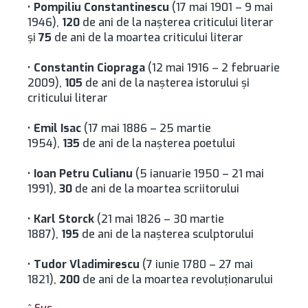
•
Pompiliu Constantinescu
(17 mai 1901 – 9 mai
1946),
120
de ani de la nașterea criticului literar
și
75
de ani de la moartea criticului literar
•
Constantin Ciopraga
(12 mai 1916 – 2 februarie
2009),
105
de ani de la naşterea istorului şi
criticului literar
•
Emil Isac
(17 mai 1886 – 25 martie
1954),
135
de ani de la naşterea poetului
•
Ioan Petru Culianu
(5 ianuarie 1950 – 21 mai
1991),
30
de ani de la moartea scriitorului
•
Karl Storck
(21 mai 1826 – 30 martie
1887),
195
de ani de la naşterea sculptorului
•
Tudor Vladimirescu
(7 iunie 1780 – 27 mai
1821),
200
de ani de la moartea revoluţionarului