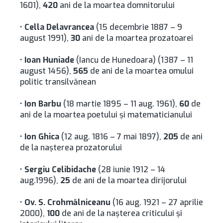
1601),
420
ani de la moartea domnitorului
•
Cella Delavrancea
(15 decembrie 1887 – 9
august 1991),
30
ani de la moartea prozatoarei
•
Ioan Huniade
(Iancu de Hunedoara) (1387 – 11
august 1456),
565
de ani de la moartea omului
politic transilvănean
•
Ion Barbu
(18 martie 1895 – 11 aug. 1961),
60
de
ani de la moartea poetului şi matematicianului
•
Ion Ghica
(12 aug. 1816 – 7 mai 1897),
205
de ani
de la naşterea prozatorului
•
Sergiu Celibidache
(28 iunie 1912 – 14
aug.1996),
25
de ani de la moartea dirijorului
•
Ov. S. Crohmălniceanu
(16 aug. 1921 – 27 aprilie
2000),
100
de ani de la naşterea criticului şi