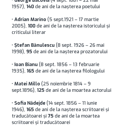
•
George Bacovia
(4 sept. 1881 – 22 mai
1957),
140
de ani de la naşterea poetului
•
Adrian Marino
(5 sept.1921 – 17 martie
2005),
100
de ani de la naşterea istoricului şi
criticului literar
•
Ştefan Bănulescu
(8 sept. 1926 – 26 mai
1998),
95
de ani de la naşterea prozatorului
•
Ioan Bianu
(8 sept. 1856 – 13 februarie
1935),
165
de ani de la naşterea filologului
•
Matei Millo
(25 noiembrie 1814 – 9
sept.1896),
125
de ani de la moartea actorului
•
Sofia Nădejde
(14 sept. 1856 – 11 iunie
1946),
165
de ani de la naşterea scriitoarei şi
traducătoarei și
75
de ani de la moartea
scriitoarei și traducătoarei