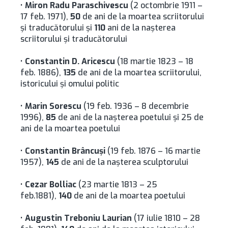
•
Miron Radu Paraschivescu
(2 octombrie 1911 –
17 feb. 1971),
50
de ani de la moartea scriitorului
şi traducătorului și
110
ani de la nașterea
scriitorului și traducătorului
•
Constantin D. Aricescu
(18 martie 1823 – 18
feb. 1886),
135
de ani de la moartea scriitorului,
istoricului şi omului politic
•
Marin Sorescu
(19 feb. 1936 – 8 decembrie
1996),
85
de ani de la naşterea poetului și 25 de
ani de la moartea poetului
•
Constantin Brâncuşi
(19 feb. 1876 – 16 martie
1957),
145
de ani de la naşterea sculptorului
•
Cezar Bolliac
(23 martie 1813 – 25
feb.1881),
140
de ani de la moartea poetului
•
Augustin Treboniu Laurian
(17 iulie 1810 – 28