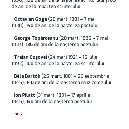
1936),
150
de ani de la nașterea scriitorului și 85
de ani de la moartea scriitorului
•
Octavian Goga
(20 mart. 1881 – 7 mai
1938),
140
de ani de la naşterea poetului
•
George Topârceanu
(20 mart. 1886 – 7 mai
1937),
135
de ani de la naşterea poetului
•
Traian Coşovei
(24 mart.1921 – 16 iulie
1993),
100
de ani de la naşterea scriitorului
•
Béla Bartók
(25 mart. 1881 – 26 septembrie
1945),
140
de ani de la naşterea muzicologului
•
Ion Pilatt
(31 mart. 1891 – 17 aprilie
1945),
130
ani de la naşterea poetului
^ Sus