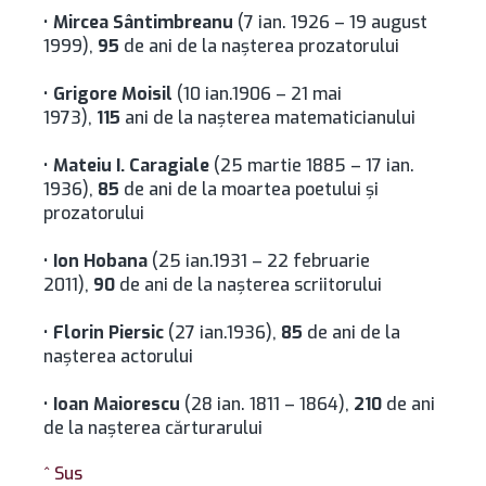
•
Mircea Sântimbreanu
(7 ian. 1926 – 19 august
1999),
95
de ani de la naşterea prozatorului
•
Grigore Moisil
(10 ian.1906 – 21 mai
1973),
115
ani de la naşterea matematicianului
•
Mateiu I. Caragiale
(25 martie 1885 – 17 ian.
1936),
85
de ani de la moartea poetului şi
prozatorului
•
Ion Hobana
(25 ian.1931 – 22 februarie
2011),
90
de ani de la naşterea scriitorului
•
Florin Piersic
(27 ian.1936),
85
de ani de la
naşterea actorului
•
Ioan Maiorescu
(28 ian. 1811 – 1864),
210
de ani
de la naşterea cărturarului
^ Sus