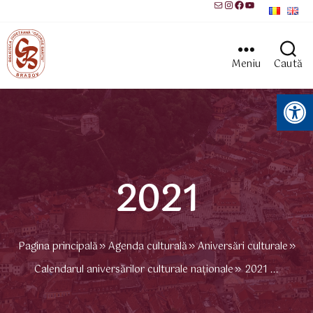
Mail
Instagram
Facebook
YouTube
Meniu
Caută
Instrumente pentru accesibilitate
2021
Pagina principală
Agenda culturală
Aniversări culturale
Calendarul aniversărilor culturale naționale
2021 ...