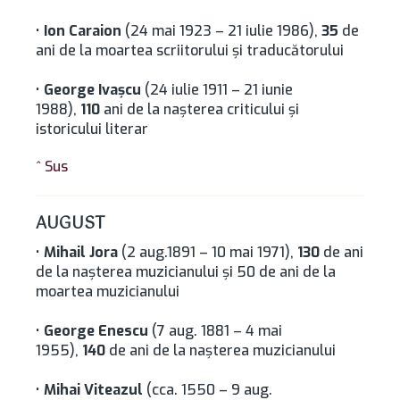
•
Ion Caraion
(24 mai 1923 – 21 iulie 1986),
35
de
ani de la moartea scriitorului şi traducătorului
•
George Ivaşcu
(24 iulie 1911 – 21 iunie
1988),
110
ani de la naşterea criticului şi
istoricului literar
^ Sus
AUGUST
•
Mihail Jora
(2 aug.1891 – 10 mai 1971),
130
de ani
de la naşterea muzicianului și 50 de ani de la
moartea muzicianului
•
George Enescu
(7 aug. 1881 – 4 mai
1955),
140
de ani de la naşterea muzicianului
•
Mihai Viteazul
(cca. 1550 – 9 aug.