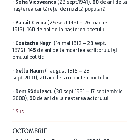
•
Sofia Vicoveanca
(23 sept.1941),
80
de ani de la
naşterea cântăreţei de muzică populară
•
Panait Cerna
(25 sept.1881 – 26 martie
1913),
140
de ani de la naşterea poetului
•
Costache Negri
(14 mai 1812 – 28 sept.
1876),
145
de ani de la moartea scriitorului şi
omului politic
•
Gellu Naum
(1 august 1915 – 29
sept.2001),
20
ani de la moartea poetului
•
Dem Rădulescu
(30 sept.1931 – 17 septembrie
2000),
90
de ani de la naşterea actorului
^ Sus
OCTOMBRIE