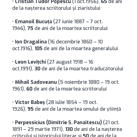
•
Cristian Tudor Popescu
(1 oct.1956),
65
de ani
de la naşterea scriitorului şi ziaristului
•
Emanoil Bucuţa
(27 iunie 1887 – 7 oct.
1946),
75
de ani de la moartea scriitorului
•
Ion Dragalina
(16 decembrie 1860 – 10
oct.1916),
105
de ani de la moartea generalului
•
Leon Leviţchi
(27 august 1918 – 16
oct.1991),
30
de ani de la moartea traducătorului
•
Mihail Sadoveanu
(5 noiembrie 1880 – 19 oct.
1961),
60
de ani de la moartea scriitorului
•
Victor Babeş
(28 iulie 1854 – 19 oct.
1926),
95
de ani de la moartea omului de ştiinţă
•
Perpessicius (Dimitrie S. Panaitescu)
(21 oct.
1891 – 29 martie 1971),
130
de ani de la naşterea
criticului şi istoricului literar și
50
de ani de la