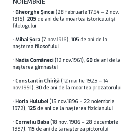
NOIEMBRIE
•
Gheorghe Şincai
(28 februarie 1754 – 2 nov.
1816),
205
de ani de la moartea istoricului şi
filologului
•
Mihai Şora
(7 nov.1916),
105
de ani de la
naşterea filosofului
•
Nadia Comăneci
(12 nov.1961),
60
de ani de la
naşterea gimnastei
•
Constantin Chiriţă
(12 martie 1925 – 14
nov.1991),
30
de ani de la moartea prozatorului
•
Horia Hulubei
(15 nov.1896 – 22 noiembrie
1972),
125
de ani de la naşterea fizicianului
•
Corneliu Baba
(18 nov. 1906 – 28 decembrie
1997),
115
de ani de la naşterea pictorului