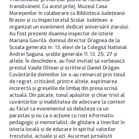
transilvăneni. Cu acest prilej, Muzeul Casa
Mureşenilor în colaborare cu Biblioteca Judeţeană
Braşov şi cu Inspectoratul Şcolar Judeţean, a
organizat un eveniment dedicat aniversării ziarului.
Au fost prezenţi doamna inspector de istorie
Mariana Gavrilă, domnul director Dragnea de la
Şcoala generală nr. 13, elevi de la Colegiul Naţional
Andrei Şaguna, şcolile generale 11, 13, 25, 27 şi
altele. În deschidere, au fost invitaţi să vorbească
preotul Vasile Oltean şi scriitorul Daniel Drăgan.
Cuvântările domniilor lor s-au remarcat prin tonul
de regret, criticând, printre altele, exprimarea
incorectă şi greşelile de limbaj din presa scrisă
actuală. Din păcate, tonul apăsător şi chiar trist al
cuvântărilor şi inabilitatea de adecvare la context
au făcut ca evenimentul să debuteze ca un
parastas şi nu ca o acţiune cu rost informativ,
pedagogic şi memorialist, de ghidare a tinerilor în
istoria locală şi de educare în spiritul valorilor
trecutului, actuale şi azi. Au urmat jurnaliştii