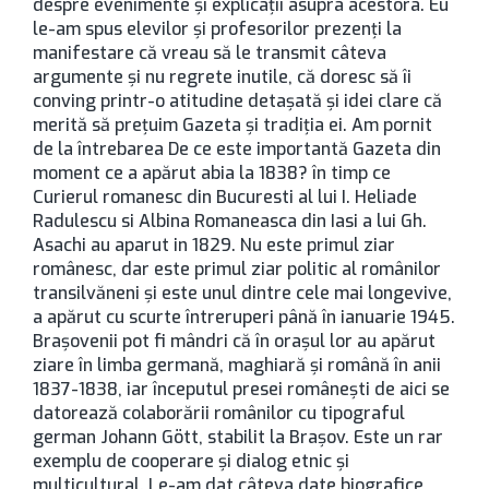
despre evenimente şi explicaţii asupra acestora. Eu
le-am spus elevilor şi profesorilor prezenţi la
manifestare că vreau să le transmit câteva
argumente şi nu regrete inutile, că doresc să îi
conving printr-o atitudine detaşată şi idei clare că
merită să preţuim Gazeta şi tradiţia ei. Am pornit
de la întrebarea De ce este importantă Gazeta din
moment ce a apărut abia la 1838? în timp ce
Curierul romanesc din Bucuresti al lui I. Heliade
Radulescu si Albina Romaneasca din Iasi a lui Gh.
Asachi au aparut in 1829. Nu este primul ziar
românesc, dar este primul ziar politic al românilor
transilvăneni şi este unul dintre cele mai longevive,
a apărut cu scurte întreruperi până în ianuarie 1945.
Braşovenii pot fi mândri că în oraşul lor au apărut
ziare în limba germană, maghiară şi română în anii
1837-1838, iar începutul presei româneşti de aici se
datorează colaborării românilor cu tipograful
german Johann Gött, stabilit la Braşov. Este un rar
exemplu de cooperare şi dialog etnic şi
multicultural. Le-am dat câteva date biografice