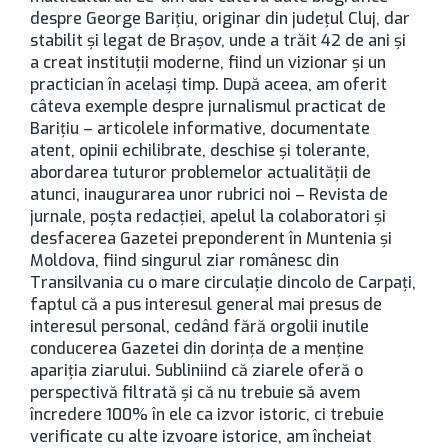
despre George Bariţiu, originar din judeţul Cluj, dar
stabilit şi legat de Braşov, unde a trăit 42 de ani şi
a creat instituţii moderne, fiind un vizionar şi un
practician în acelaşi timp. După aceea, am oferit
câteva exemple despre jurnalismul practicat de
Bariţiu – articolele informative, documentate
atent, opinii echilibrate, deschise şi tolerante,
abordarea tuturor problemelor actualităţii de
atunci, inaugurarea unor rubrici noi – Revista de
jurnale, poşta redacţiei, apelul la colaboratori şi
desfacerea Gazetei preponderent în Muntenia şi
Moldova, fiind singurul ziar românesc din
Transilvania cu o mare circulaţie dincolo de Carpaţi,
faptul că a pus interesul general mai presus de
interesul personal, cedând fără orgolii inutile
conducerea Gazetei din dorinţa de a menţine
apariţia ziarului. Subliniind că ziarele oferă o
perspectivă filtrată şi că nu trebuie să avem
încredere 100% în ele ca izvor istoric, ci trebuie
verificate cu alte izvoare istorice, am încheiat