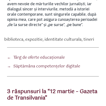
avem nevoie de mărturiile vechilor jurnalişti, iar
dialogul sincer şi interviurile, metodă a istoriei
orale contemporane, sunt singurele capabile, după
opinia mea, care pot asigura cunoaşterea perioadei
„de la surse directe” şi „pe surse”, „pe bune”.
biblioteca
,
expozitie
,
identitate culturala
,
tineri
tichete
←
Târg de oferte educaţionale
→
Săptămâna competenţelor digitale
3 răspunsuri la “12 martie – Gazeta
de Transilvania”