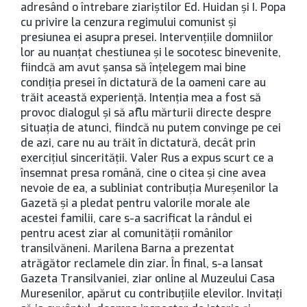
adresând o întrebare ziariştilor Ed. Huidan şi I. Popa
cu privire la cenzura regimului comunist şi
presiunea ei asupra presei. Intervenţiile domniilor
lor au nuanţat chestiunea şi le socotesc binevenite,
fiindcă am avut şansa să înţelegem mai bine
condiţia presei în dictatură de la oameni care au
trăit această experienţă. Intenţia mea a fost să
provoc dialogul şi să aflu mărturii directe despre
situaţia de atunci, fiindcă nu putem convinge pe cei
de azi, care nu au trăit în dictatură, decât prin
exerciţiul sincerităţii. Valer Rus a expus scurt ce a
însemnat presa română, cine o citea şi cine avea
nevoie de ea, a subliniat contribuţia Mureşenilor la
Gazetă şi a pledat pentru valorile morale ale
acestei familii, care s-a sacrificat la rândul ei
pentru acest ziar al comunităţii românilor
transilvăneni. Marilena Barna a prezentat
atrăgător reclamele din ziar. În final, s-a lansat
Gazeta Transilvaniei, ziar online al Muzeului Casa
Muresenilor, apărut cu contribuţiile elevilor. Invitaţi