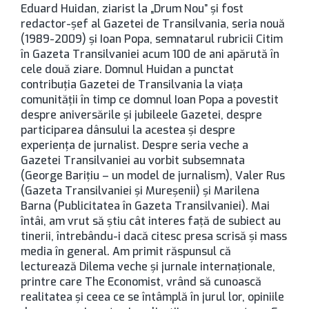
Eduard Huidan, ziarist la „Drum Nou” şi fost
redactor-şef al Gazetei de Transilvania, seria nouă
(1989-2009) şi Ioan Popa, semnatarul rubricii Citim
în Gazeta Transilvaniei acum 100 de ani apărută în
cele două ziare. Domnul Huidan a punctat
contribuţia Gazetei de Transilvania la viaţa
comunităţii în timp ce domnul Ioan Popa a povestit
despre aniversările şi jubileele Gazetei, despre
participarea dânsului la acestea şi despre
experienţa de jurnalist. Despre seria veche a
Gazetei Transilvaniei au vorbit subsemnata
(George Bariţiu – un model de jurnalism), Valer Rus
(Gazeta Transilvaniei şi Mureşenii) şi Marilena
Barna (Publicitatea în Gazeta Transilvaniei). Mai
întâi, am vrut să ştiu cât interes faţă de subiect au
tinerii, întrebându-i dacă citesc presa scrisă şi mass
media în general. Am primit răspunsul că
lecturează Dilema veche şi jurnale internaţionale,
printre care The Economist, vrând să cunoască
realitatea şi ceea ce se întâmplă în jurul lor, opiniile