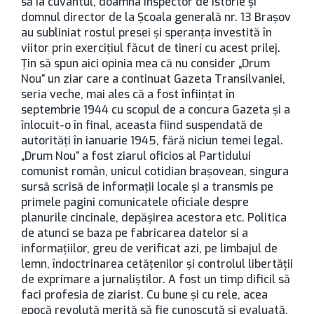
să ia cuvântul, doamna inspector de istorie şi
domnul director de la Şcoala generală nr. 13 Braşov
au subliniat rostul presei şi speranţa investită în
viitor prin exerciţiul făcut de tineri cu acest prilej.
Ţin să spun aici opinia mea că nu consider „Drum
Nou” un ziar care a continuat Gazeta Transilvaniei,
seria veche, mai ales că a fost înfiinţat în
septembrie 1944 cu scopul de a concura Gazeta şi a
înlocuit-o în final, aceasta fiind suspendată de
autorităţi în ianuarie 1945, fără niciun temei legal.
„Drum Nou” a fost ziarul oficios al Partidului
comunist român, unicul cotidian braşovean, singura
sursă scrisă de informaţii locale şi a transmis pe
primele pagini comunicatele oficiale despre
planurile cincinale, depăşirea acestora etc. Politica
de atunci se baza pe fabricarea datelor si a
informaţiilor, greu de verificat azi, pe limbajul de
lemn, îndoctrinarea cetăţenilor şi controlul libertăţii
de exprimare a jurnaliştilor. A fost un timp dificil să
faci profesia de ziarist. Cu bune şi cu rele, acea
epocă revolută merită să fie cunoscută şi evaluată,